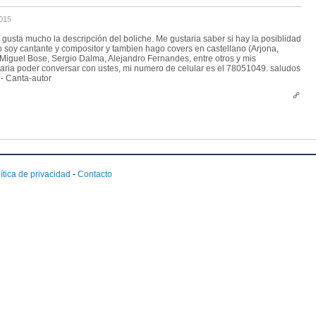
015
usta mucho la descripción del boliche. Me gustaria saber si hay la posiblidad
o soy cantante y compositor y tambien hago covers en castellano (Arjona,
Miguel Bose, Sergio Dalma, Alejandro Fernandes, entre otros y mis
aria poder conversar con ustes, mi numero de celular es el 78051049. saludos
 - Canta-autor
ítica de privacidad
-
Contacto