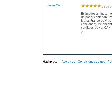
Javier Cani
14-05-2
Estimados amigos, me g
de poder cantar ahi. Y
Mana, Franco de Vita, 
canciones). Me encant
cordiales, Javier CANI
Hashplace.
Acerca de
-
Condiciones de uso
-
Pol