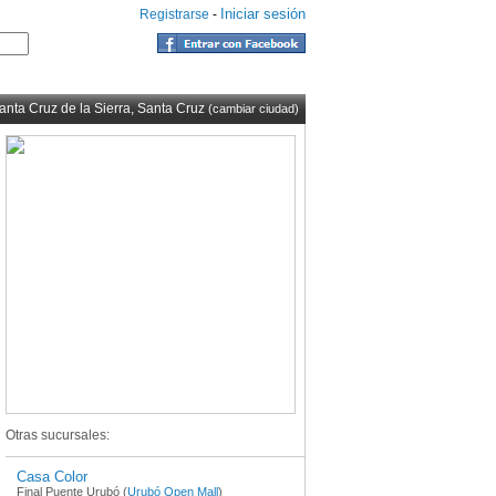
Iniciar sesión
Registrarse
-
anta Cruz de la Sierra, Santa Cruz
(cambiar ciudad)
Otras sucursales:
Casa Color
Final Puente Urubó (
Urubó Open Mall
)