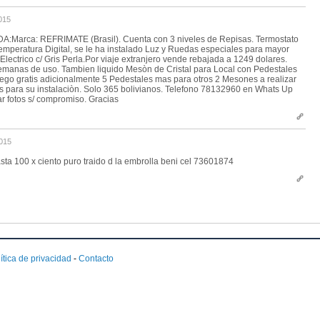
015
Marca: REFRIMATE (Brasil). Cuenta con 3 niveles de Repisas. Termostato
emperatura Digital, se le ha instalado Luz y Ruedas especiales para mayor
Electrico c/ Gris Perla.Por viaje extranjero vende rebajada a 1249 dolares.
manas de uso. Tambien liquido Mesòn de Cristal para Local con Pedestales
rego gratis adicionalmente 5 Pedestales mas para otros 2 Mesones a realizar
es para su instalaciòn. Solo 365 bolivianos. Telefono 78132960 en Whats Up
r fotos s/ compromiso. Gracias
015
ta 100 x ciento puro traido d la embrolla beni cel 73601874
ítica de privacidad
-
Contacto