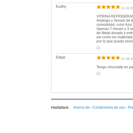
Eudhy
11-10-2
VITRINA REFRIGERADA:
Anàlogo y Sensor de t
comodidad, color Azul 
Apenas 7 meses y 3 se
de Metal dorado y ent
asi como los material
por lo que puedo envia
Edgar
01-08-2
Tengo chocolate en pas
Hashplace.
Acerca de
-
Condiciones de uso
-
Pol