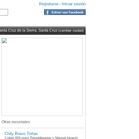
Iniciar sesión
Registrarse
-
anta Cruz de la Sierra, Santa Cruz
(cambiar ciudad)
Otras sucursales:
Chily Bravo Tortas
Cobija 459 entre Republiquetas y Manuel Ignacio