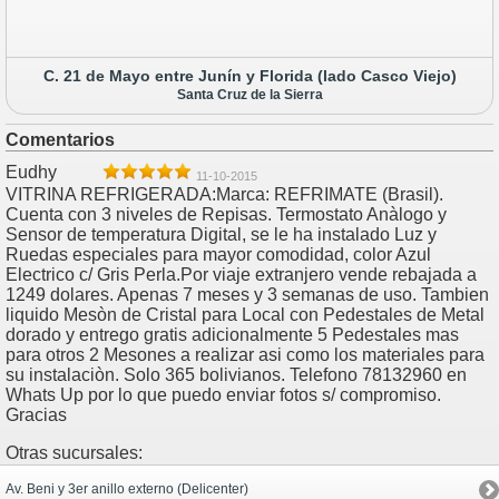
C. 21 de Mayo entre Junín y Florida (lado Casco Viejo)
Santa Cruz de la Sierra
Comentarios
Eudhy
11-10-2015
VITRINA REFRIGERADA:Marca: REFRIMATE (Brasil).
Cuenta con 3 niveles de Repisas. Termostato Anàlogo y
Sensor de temperatura Digital, se le ha instalado Luz y
Ruedas especiales para mayor comodidad, color Azul
Electrico c/ Gris Perla.Por viaje extranjero vende rebajada a
1249 dolares. Apenas 7 meses y 3 semanas de uso. Tambien
liquido Mesòn de Cristal para Local con Pedestales de Metal
dorado y entrego gratis adicionalmente 5 Pedestales mas
para otros 2 Mesones a realizar asi como los materiales para
su instalaciòn. Solo 365 bolivianos. Telefono 78132960 en
Whats Up por lo que puedo enviar fotos s/ compromiso.
Gracias
Otras sucursales:
Av. Beni y 3er anillo externo (Delicenter)