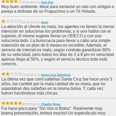
20-03-2012 en
Irish Pub
Muy buen ambiente. Ideal para sentarse un rato con amigos o
pareja a disfrutar de un Frapuchino o un Té Helado.
12-03-2012 en
Entel
La atención al cliente es mala, los agentes no tienen la menor
intención en solucionar los problemas, y si uno habla con el
superior, él mismo sugiere llenar un ODECO y con eso
soluciona todo. La burocracia para llevar a cabo una simple
extensión de un plan de 6 meses es increíble. Además, el
servicio de internet es malo, según contrato garantizan 80%
de su velocidad, pero todos los días de 2 a 8 pm mi velocidad
apenas llega al 50%, y según el servicio técnico todo está
correcto.
12-03-2012 en
Santa Cruz Salteñería
La última vez que comí salteñas Santa Cruz fue hace unos 5
años, las cambié por la mala calidad de su masa, que no
soportaban dos salteñas en la misma bolsa. Y cada vez
fueron haciéndose más chicas.
08-03-2012 en
Chaplin Show
Fui hace poco para "Sin Vox ni Botox". Realmente muy
buena presentación, reímos mucho! Un espectáculo muy