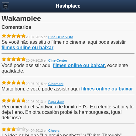
Hashplace
Wakamolee
Comentarios
20-07-2015 en
Cine Bella Vista
Se você não assistiu o filme no cinema, aqui pode assistir
filmes online ou baixar
20-07-2015 en
Cine Center
Você pode assistir aqui
filmes online ou baixar
, excelente
qualidade.
20-07-2015 en
Cinemark
Muito bom, e você pode assistir aqui
filmes online ou baixar
22-08-2013 en
Papa Jack
Recomiendo el sándwich de lomito PJ's. Excelente sabor y te
deja lleno. En otra ocasión probé la hamburguesa, igual
deliciosa.
04-04-2012 en
Cheers
La idea es buena "La previa perfecta" y "Drive Through".