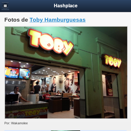
Hashplace
Fotos de
Toby Hamburguesas
Por: Wakamolee