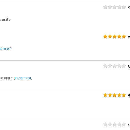
o anillo
ermaxi
)
o anillo (
Hipermaxi
)