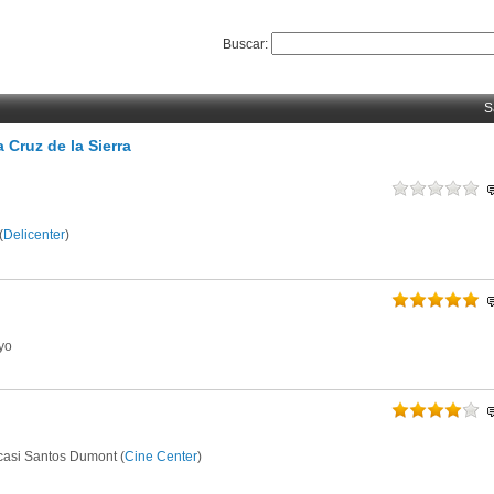
Buscar:
S
 Cruz de la Sierra
(
Delicenter
)
yo
 casi Santos Dumont (
Cine Center
)