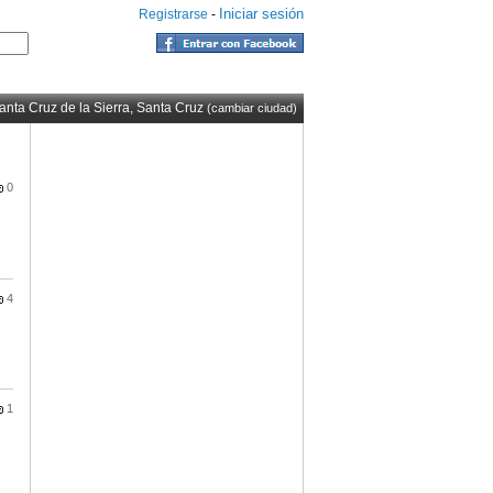
Iniciar sesión
Registrarse
-
anta Cruz de la Sierra, Santa Cruz
(cambiar ciudad)
0
4
1