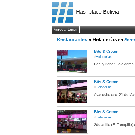
Hashplace Bolivia
Agregar Lugar
Restaurantes
» Heladerías
en
Santa
Bits & Cream
#
Heladerías
Beni y 3er anillo externo 
Bits & Cream
#
Heladerías
Ayacucho esq. 21 de Ma
Bits & Cream
#
Heladerías
2do anillo (El Trompillo)