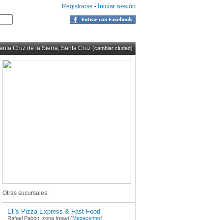
Iniciar sesión
Registrarse
-
anta Cruz de la Sierra, Santa Cruz
(cambiar ciudad)
Otras sucursales:
Eli's Pizza Express & Fast Food
Rafael Pabón, zona Irpavi (
Megacenter
)