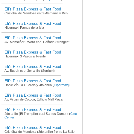
Eli's Pizza Express & Fast Food
Cristóbal de Mendoza entre Alemania y Beni
Eli's Pizza Express & Fast Food
Hipermaxi Pampa de la Isla
Eli's Pizza Express & Fast Food
Av. Monseñor Rivero esq. Cañada Strongest
Eli's Pizza Express & Fast Food
Hipermaxi 3 Pasos al Frente
Eli's Pizza Express & Fast Food
Av. Busch esq. 3er anillo (Sonilum)
Eli's Pizza Express & Fast Food
Doble Vía La Guardia y 4to anillo (
Hipermaxi
)
Eli's Pizza Express & Fast Food
Av. Virgen de Cotoca, Edificio Mall Plaza
Eli's Pizza Express & Fast Food
2do anillo (El Trompillo) casi Santos Dumont (
Cine
Center
)
Eli's Pizza Express & Fast Food
Cristóbal de Mendoza (2do anillo) frente La Salle